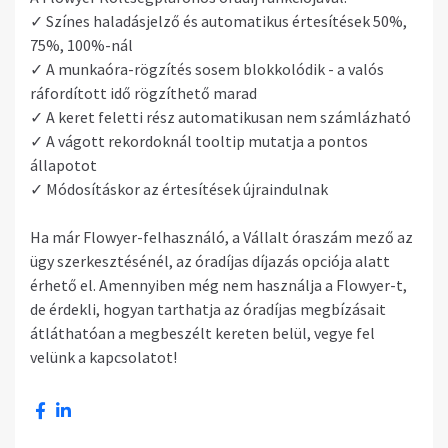
✓ Színes haladásjelző és automatikus értesítések 50%,
75%, 100%-nál
✓ A munkaóra-rögzítés sosem blokkolódik - a valós
ráfordított idő rögzíthető marad
✓ A keret feletti rész automatikusan nem számlázható
✓ A vágott rekordoknál tooltip mutatja a pontos
állapotot
✓ Módosításkor az értesítések újraindulnak
Ha már Flowyer-felhasználó, a Vállalt óraszám mező az
ügy szerkesztésénél, az óradíjas díjazás opciója alatt
érhető el. Amennyiben még nem használja a Flowyer-t,
de érdekli, hogyan tarthatja az óradíjas megbízásait
átláthatóan a megbeszélt kereten belül, vegye fel
velünk a kapcsolatot!