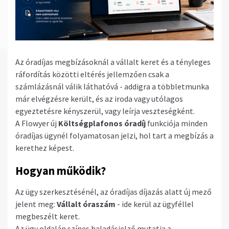
Az óradíjas megbízásoknál a vállalt keret és a tényleges
ráfordítás közötti eltérés jellemzően csak a
számlázásnál válik láthatóvá - addigra a többletmunka
már elvégzésre került, és az iroda vagy utólagos
egyeztetésre kényszerül, vagy leírja veszteségként.
A Flowyer új
Költségplafonos óradíj
funkciója minden
óradíjas ügynél folyamatosan jelzi, hol tart a megbízás a
kerethez képest.
Hogyan működik?
Az ügy szerkesztésénél, az óradíjas díjazás alatt új mező
jelent meg:
Vállalt óraszám
- ide kerül az ügyféllel
megbeszélt keret.
Az ügy oldalán színes haladásjelző mutatja a