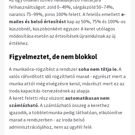
felhasználtságot: zöld 0–49%, sárgászöld 50–74%,
narancs 75–99%, piros 100% felett. A felelős emellett
e-
mailes és belső értesítést
kap az 50%, 75% és 100%-os
küszöbnél, küszöbönként egyszer. A keret utólagos
módosítása esetén az értesítések újraindulnak az új
értékhez.
Figyelmeztet, de nem blokkol
A munkaóra-rögzítést a rendszer
soha nem tiltja le.
A
valós ráfordított idő rögzíthető marad - egyrészt mert a
munka attól még elvégzésre kerül, másrészt mert ez az
iroda kapacitás-tervezésének az alapja.
A keret feletti rész viszont
automatikusan nem
számlázható.
A számlázható összeg a kerethez
igazodik, a többletmunka pedig láthatóan, elkülönítve
marad a rendszerben - az iroda belső
adminisztrációjához, nem az ügyfél felé.