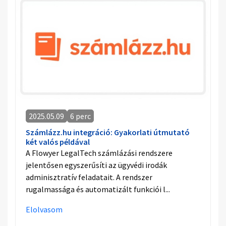
2025.05.09
6 perc
Számlázz.hu integráció: Gyakorlati útmutató
két valós példával
A Flowyer LegalTech számlázási rendszere
jelentősen egyszerűsíti az ügyvédi irodák
adminisztratív feladatait. A rendszer
rugalmassága és automatizált funkciói l...
Elolvasom