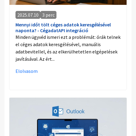
2025.07.10
3 perc
Mennyi időt tölt céges adatok keresgélésével
naponta? - CégadatAPI integráció
Minden ügyvéd ismeri ezt a problémát: órák telnek
el céges adatok keresgélésével, manuális
adatbevitellel, és az elkerülhetetlen elgépelések
javításával. Az ért...
Elolvasom