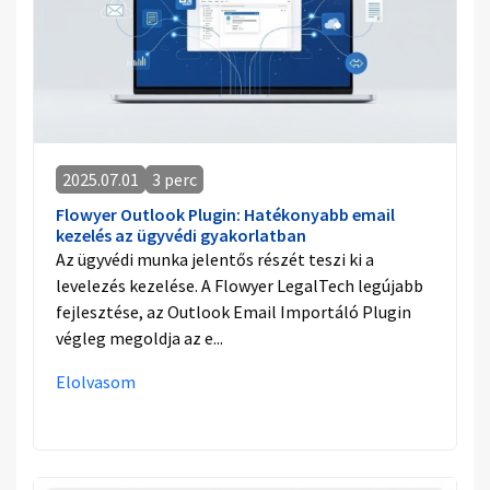
2025.07.01
3 perc
Flowyer Outlook Plugin: Hatékonyabb email
kezelés az ügyvédi gyakorlatban
Az ügyvédi munka jelentős részét teszi ki a
levelezés kezelése. A Flowyer LegalTech legújabb
fejlesztése, az Outlook Email Importáló Plugin
végleg megoldja az e...
Elolvasom