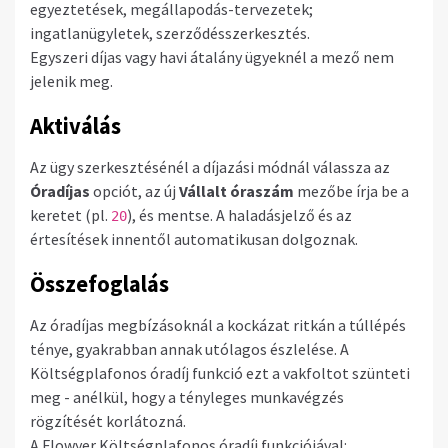
egyeztetések, megállapodás-tervezetek;
ingatlanügyletek, szerződésszerkesztés.
Egyszeri díjas vagy havi átalány ügyeknél a mező nem
jelenik meg.
Aktiválás
Az ügy szerkesztésénél a díjazási módnál válassza az
Óradíjas
opciót, az új
Vállalt óraszám
mezőbe írja be a
keretet (pl.
), és mentse. A haladásjelző és az
20
értesítések innentől automatikusan dolgoznak.
Összefoglalás
Az óradíjas megbízásoknál a kockázat ritkán a túllépés
ténye, gyakrabban annak utólagos észlelése. A
Költségplafonos óradíj funkció ezt a vakfoltot szünteti
meg - anélkül, hogy a tényleges munkavégzés
rögzítését korlátozná.
A Flowyer Költségplafonos óradíj funkciójával: