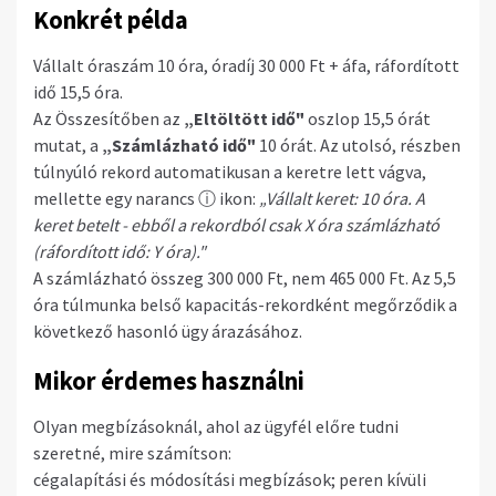
Konkrét példa
Vállalt óraszám 10 óra, óradíj 30 000 Ft + áfa, ráfordított
idő 15,5 óra.
Az Összesítőben az
„Eltöltött idő"
oszlop 15,5 órát
mutat, a
„Számlázható idő"
10 órát. Az utolsó, részben
túlnyúló rekord automatikusan a keretre lett vágva,
mellette egy narancs ⓘ ikon:
„Vállalt keret: 10 óra. A
keret betelt - ebből a rekordból csak X óra számlázható
(ráfordított idő: Y óra)."
A számlázható összeg 300 000 Ft, nem 465 000 Ft. Az 5,5
óra túlmunka belső kapacitás-rekordként megőrződik a
következő hasonló ügy árazásához.
Mikor érdemes használni
Olyan megbízásoknál, ahol az ügyfél előre tudni
szeretné, mire számítson:
cégalapítási és módosítási megbízások; peren kívüli