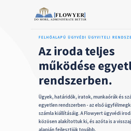
FELHŐALAPÚ ÜGYVÉDI ÜGYVITELI RENDSZ
Az iroda teljes
működése egyet
rendszerben.
Ügyek, határidők, iratok, munkaórák és s
egyetlen rendszerben - az első ügyfélmegk
számla kiállításáig. A Flowyert ügyvédi iro
közösen alakítottuk ki, és azóta is a vissza
alapján fejlesztjük tovább.