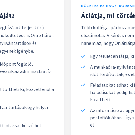
KÖZEPES ÉS NAGY IRODÁK
áját?
Átlátja, mi törté
egbízások teljes körű
Több kolléga, párhuzamos
működtetése is Önre hárul.
elszámolás. A kérdés nem 
nyilvántartások és
hanem az, hogy Ön átlátja-
egyenek igénybe.
Egy felületen látja, k
 időpontfoglaló,
A munkaóra-nyilvánt
eveszik az adminisztratív
időt fordítottak, és
Feladatokat adhat ki 
l töltheti ki, közvetlenül a
haladásukat pedig li
követheti
ilvántartások egy helyen -
Az információ az ügy
postafiókjában - így 
el
ttintással készíthet