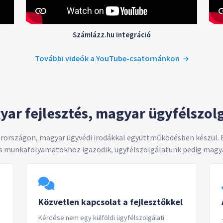
Számlázz.hu integráció
További videók a YouTube-csatornánkon
ar fejlesztés, magyar ügyfélszol
rországon, magyar ügyvédi irodákkal együttműködésben készül. Ez
s munkafolyamatokhoz igazodik, ügyfélszolgálatunk pedig magyar
Közvetlen kapcsolat a fejlesztőkkel
Kérdése nem egy külföldi ügyfélszolgálati