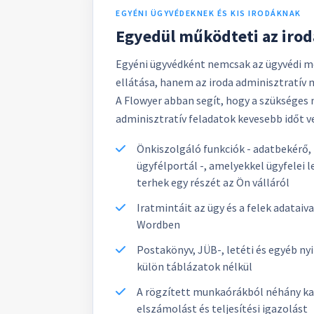
EGYÉNI ÜGYVÉDEKNEK ÉS KIS IRODÁKNAK
Egyedül működteti az irod
Egyéni ügyvédként nemcsak az ügyvédi m
ellátása, hanem az iroda adminisztratív 
A Flowyer abban segít, hogy a szükséges 
adminisztratív feladatok kevesebb időt v
Önkiszolgáló funkciók - adatbekérő,
ügyfélportál -, amelyekkel ügyfelei l
terhek egy részét az Ön válláról
Iratmintáit az ügy és a felek adataiva
Wordben
Postakönyv, JÜB-, letéti és egyéb ny
külön táblázatok nélkül
A rögzített munkaórákból néhány ka
elszámolást és teljesítési igazolást