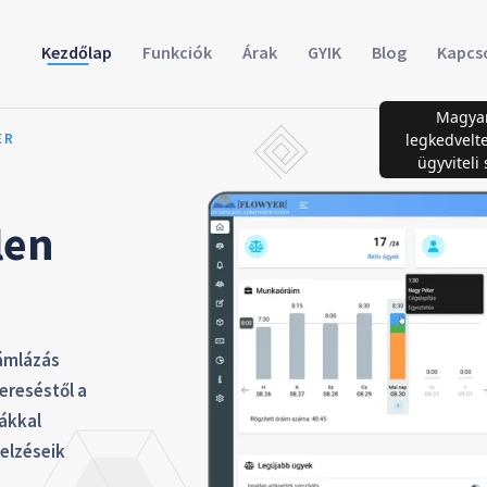
Kezdőlap
Funkciók
Árak
GYIK
Blog
Kapcs
Magya
ER
legkedvelt
ügyviteli
len
zámlázás
ereséstől a
dákkal
jelzéseik