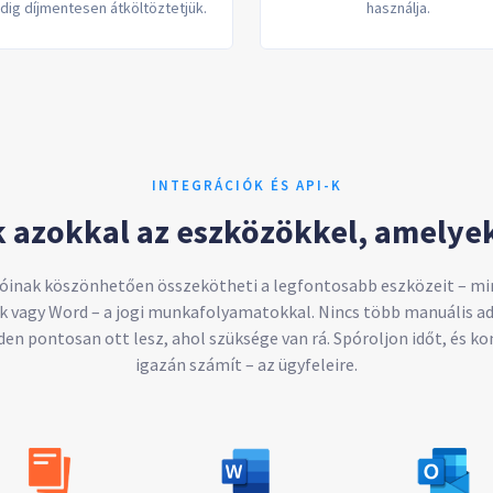
dig díjmentesen átköltöztetjük.
használja.
INTEGRÁCIÓK ÉS API-K
 azokkal az eszközökkel, amelyek
ióinak köszönhetően összekötheti a legfontosabb eszközeit – mi
 vagy Word – a jogi munkafolyamatokkal. Nincs több manuális ad
den pontosan ott lesz, ahol szüksége van rá. Spóroljon időt, és ko
igazán számít – az ügyfeleire.