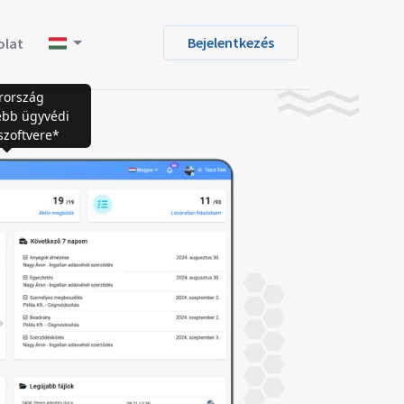
Bejelentkezés
olat
rország
ebb ügyvédi
 szoftvere*