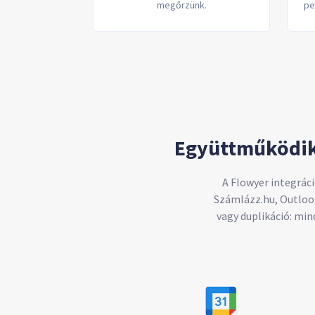
megőrzünk.
pe
Együttműködik
A Flowyer integrác
Számlázz.hu, Outlook
vagy duplikáció: min