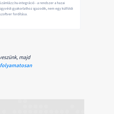
Számlázz.hu-integráció - a rendszer a hazai
ügyvédi gyakorlathoz igazodik, nem egy külföldi
szoftver fordítása.
veszünk, majd
folyamatosan