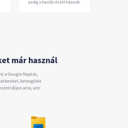
pedig a havidíj részét képezik.
et már használ
nt a Google Naptár,
atbevitel, keresgélés
ncentráljon arra, ami