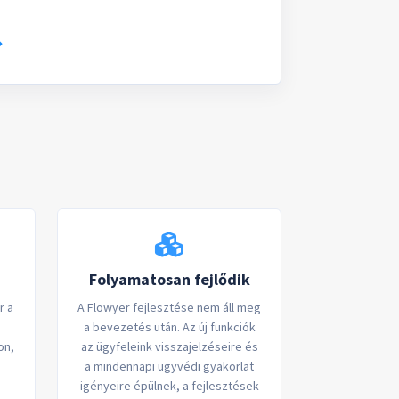
Folyamatosan fejlődik
r a
A Flowyer fejlesztése nem áll meg
a bevezetés után. Az új funkciók
on,
az ügyfeleink visszajelzéseire és
a mindennapi ügyvédi gyakorlat
igényeire épülnek, a fejlesztések