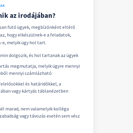
NAK
nik az irodájában?
an futó ügyek, megbízónként eltérő
az, hogy elkészülnek-e a feladatok,
e, melyik ügy hol tart.
i min dolgozik, és hol tartanak az ügyek
artás megmutatja, melyik ügyre mennyi
 ebből mennyi számlázható
felelősökkel és határidőkkel, a
stában vagy kártyás táblanézetben
nél marad, nem valamelyik kolléga
szabadság vagy távozás esetén sem vész