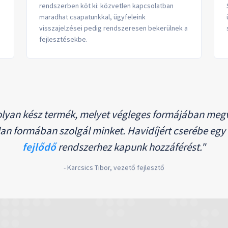
rendszerben köt ki: közvetlen kapcsolatban
maradhat csapatunkkal, ügyfeleink
visszajelzései pedig rendszeresen bekerülnek a
fejlesztésekbe.
olyan kész termék, melyet végleges formájában meg
lan formában szolgál minket. Havidíjért cserébe egy
fejlődő
rendszerhez kapunk hozzáférést."
- Karcsics Tibor, vezető fejlesztő