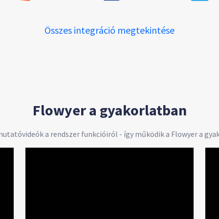
Összes integráció megtekintése
Flowyer a gyakorlatban
utatóvideók a rendszer funkcióiról - így működik a Flowyer a gya