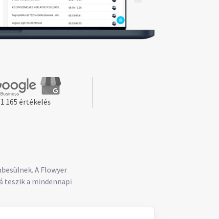
1 165 értékelés
mbesülnek. A Flowyer
á teszik a mindennapi