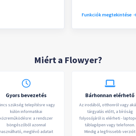
Funkciók megtekintése
Miért a Flowyer?
Gyors bevezetés
Bárhonnan elérhető
incs szükség telepítésre vagy
Az irodából, otthonról vagy aká
külön informatikai
tárgyalás előtt, a bíróság
közreműködésre: a rendszer
folyosójáról is elérheti - laptop
böngészőből azonnal
táblagépen vagy telefonon.
használható, meglévő adatait
Mindig a legfrissebb verziót