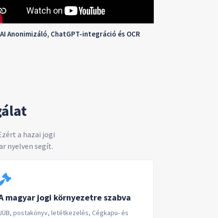
AI Anonimizáló, ChatGPT-integráció és OCR
gálat
ért a hazai jogi
 nyelven segít.
A magyar jogi környezetre szabva
JÜB, postakönyv, letétkezelés, Cégkapu- és