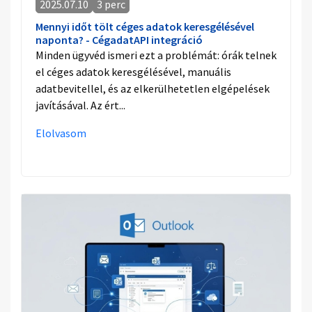
2025.07.10
3 perc
Mennyi időt tölt céges adatok keresgélésével
naponta? - CégadatAPI integráció
Minden ügyvéd ismeri ezt a problémát: órák telnek
el céges adatok keresgélésével, manuális
adatbevitellel, és az elkerülhetetlen elgépelések
javításával. Az ért...
Elolvasom