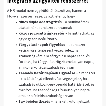
Integráció az ügyviteli rendszerrel
A HR modul nem egy különálló szoftver, hanem a
Flowyer szerves része. Ez azt jelenti, hogy:
Nincs dupla adatrögzítés
– a munkatársak
adatai már a rendszerben vannak
Közös jogosultságkezelés
– ki mit láthat, az
egységesen beállítható
Tárgyalási napok figyelése
– a rendszer
kétirányú ellenőrzést végez: jelez, ha
szabadságkérelem tárgyalási napra esne, és
fordítva, ha tárgyalást rögzítenek olyan napra,
amikor a kolléga szabadságon van
Teendők határidejének figyelése
– a rendszer
itt is kétirányú ellenőrzést végez: jelez, ha a
szabadság ütközik egy teendő határidejével, és
fordítva, ha teendőt rögzítenek olyan napra,
amikor a felelős szabadságon van
Egy bejelentkezés
– nem kell külön jelszót