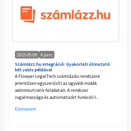
2025.05.09
6 perc
Számlázz.hu integráció: Gyakorlati útmutató
két valós példával
A Flowyer LegalTech számlázási rendszere
jelentősen egyszerűsíti az ügyvédi irodák
adminisztratív feladatait. A rendszer
rugalmassága és automatizált funkciói l...
Elolvasom