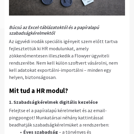
Búcsú az Excel-táblázatoktól és a papíralapú
szabadságkérelmektől
Az ügyvédi irodák speciális igényeit szem előtt tartva
fejlesztettük ki HR modulunkat, amely
zökkenőmentesen illeszkedik a Flowyer ügyviteli
rendszerébe. Nem kell külön szoftvert vásárolni, nem
kell adatokat exportálni-importálni – minden egy
helyen, biztonságosan.
Mit tud a HR modul?
1. Szabadságkérelmek digitális kezelése
Felejtse el a papíralapú kérelmeket és az email-
pingpongot! Munkatársai néhány kattintással
beadhatják szabadságkérelmüket a rendszerben:
Éves szabadság
– a törvényes és