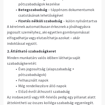
pótszabadságok kezelése
Betegszabadság
– táppénzes dokumentumok
csatolásának lehetőségével
Fizetés nélküli szabadság
– külön nyilvántartva
A kérelmek automatikusan érkeznek a jóváhagyásra
jogosult személyhez, aki egyetlen gombnyomással
elfogadhatja vagy elutasíthatja azokat – akár
indoklással együtt.
2. Átlátható szabadságkeret
Minden munkatárs valós időben láthatja saját
szabadságkeretét:
Éves jogosultság (alapszabadság +
pótszabadságok)
Felhasznált napok
Még rendelkezésre álló napok
Előző évről áthozott szabadság
Az irodavezető vagy HR-felelős pedig egy pillanat alatt
áttekintheti az összes kolléga szabadság-egyenlegét.