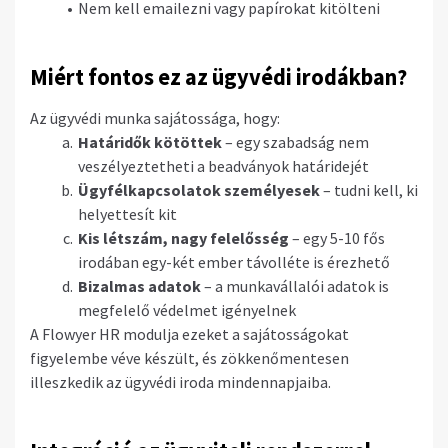
Nem kell emailezni vagy papírokat kitölteni
Miért fontos ez az ügyvédi irodákban?
Az ügyvédi munka sajátossága, hogy:
Határidők kötöttek
– egy szabadság nem
veszélyeztetheti a beadványok határidejét
Ügyfélkapcsolatok személyesek
– tudni kell, ki
helyettesít kit
Kis létszám, nagy felelősség
– egy 5-10 fős
irodában egy-két ember távolléte is érezhető
Bizalmas adatok
– a munkavállalói adatok is
megfelelő védelmet igényelnek
A Flowyer HR modulja ezeket a sajátosságokat
figyelembe véve készült, és zökkenőmentesen
illeszkedik az ügyvédi iroda mindennapjaiba.