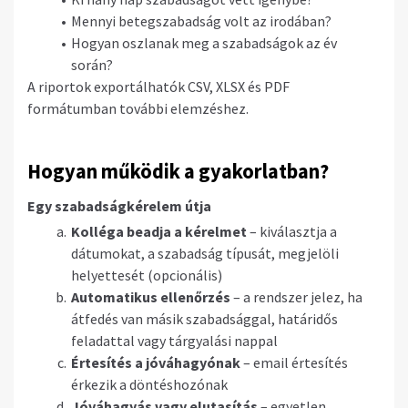
Mennyi betegszabadság volt az irodában?
Hogyan oszlanak meg a szabadságok az év
során?
A riportok exportálhatók CSV, XLSX és PDF
formátumban további elemzéshez.
Hogyan működik a gyakorlatban?
Egy szabadságkérelem útja
Kolléga beadja a kérelmet
– kiválasztja a
dátumokat, a szabadság típusát, megjelöli
helyettesét (opcionális)
Automatikus ellenőrzés
– a rendszer jelez, ha
átfedés van másik szabadsággal, határidős
feladattal vagy tárgyalási nappal
Értesítés a jóváhagyónak
– email értesítés
érkezik a döntéshozónak
Jóváhagyás vagy elutasítás
– egyetlen