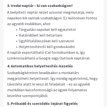
3. Irodai naptár – ki van szabadságon?
A beépített naptár nézet azonnal megmutatja, mely
napokon kik vannak szabadságon. Ez különösen fontos
az ügyvédi irodákban, ahol:
Tárgyalási napokat kell egyeztetni
Határidőket kell betartani
Ügyféltalálkozókat kell szervezni
Helyettesítésről kell gondoskodni
A naptár exportálható iCal formátumban is, így
szinkronizálható a Google vagy Outlook naptárral.
4. Automatikus helyettesítés-kezelés
Szabadságkérelem beadásakor a munkatárs
megjelölheti helyettesét. Így mindig egyértelmű, hogy
távolléte alatt ki veszi át feladatait – ez az ügyvédi
munkában kulcsfontosságú az ügyek folyamatos
kezelése szempontjából.
5. Próbaidő és szerződés-lejárat figyelés