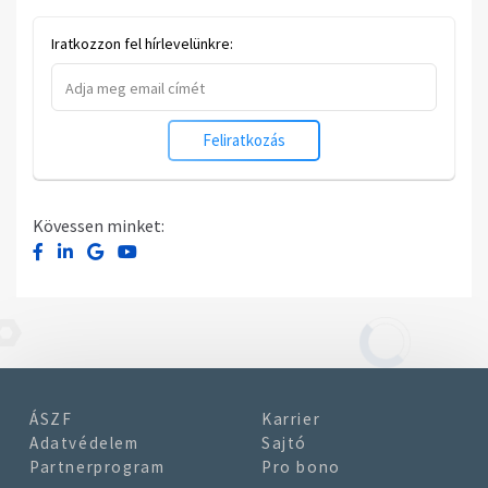
Iratkozzon fel hírlevelünkre:
Feliratkozás
Kövessen minket:
ÁSZF
Karrier
Adatvédelem
Sajtó
Partnerprogram
Pro bono