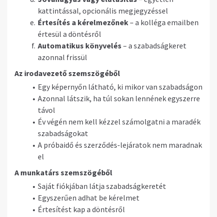
kattintással, opcionális megjegyzéssel
Értesítés a kérelmezőnek
– a kolléga emailben
értesül a döntésről
Automatikus könyvelés
– a szabadságkeret
azonnal frissül
Az irodavezető szemszögéből
Egy képernyőn látható, ki mikor van szabadságon
Azonnal látszik, ha túl sokan lennének egyszerre
távol
Év végén nem kell kézzel számolgatni a maradék
szabadságokat
A próbaidő és szerződés-lejáratok nem maradnak
el
A munkatárs szemszögéből
Saját fiókjában látja szabadságkeretét
Egyszerűen adhat be kérelmet
Értesítést kap a döntésről