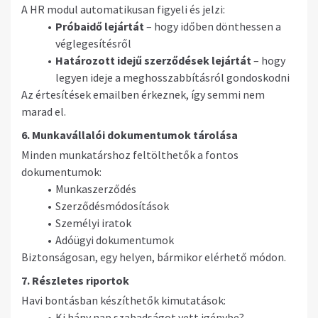
A HR modul automatikusan figyeli és jelzi:
Próbaidő lejártát
– hogy időben dönthessen a
véglegesítésről
Határozott idejű szerződések lejártát
– hogy
legyen ideje a meghosszabbításról gondoskodni
Az értesítések emailben érkeznek, így semmi nem
marad el.
6. Munkavállalói dokumentumok tárolása
Minden munkatárshoz feltölthetők a fontos
dokumentumok:
Munkaszerződés
Szerződésmódosítások
Személyi iratok
Adóügyi dokumentumok
Biztonságosan, egy helyen, bármikor elérhető módon.
7. Részletes riportok
Havi bontásban készíthetők kimutatások:
Ki hány nap szabadságot vett igénybe?