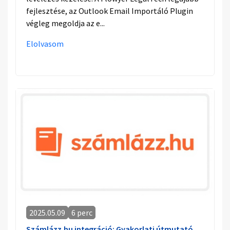
fejlesztése, az Outlook Email Importáló Plugin
végleg megoldja az e...
Elolvasom
2025.05.09
6 perc
Számlázz.hu integráció: Gyakorlati útmutató