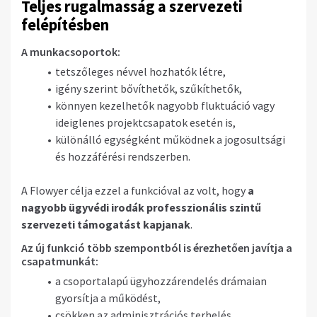
Teljes rugalmasság a szervezeti
felépítésben
A munkacsoportok:
tetszőleges névvel hozhatók létre,
igény szerint bővíthetők, szűkíthetők,
könnyen kezelhetők nagyobb fluktuáció vagy
ideiglenes projektcsapatok esetén is,
különálló egységként működnek a jogosultsági
és hozzáférési rendszerben.
A Flowyer célja ezzel a funkcióval az volt, hogy
a
nagyobb ügyvédi irodák professzionális szintű
szervezeti támogatást kapjanak
.
Az új funkció több szempontból is érezhetően javítja a
csapatmunkát:
a csoportalapú ügyhozzárendelés drámaian
gyorsítja a működést,
csökken az adminisztrációs terhelés,