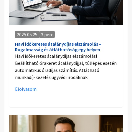
2025.05.25
3 perc
Havi időkeretes átalánydíjas elszámolás –
Rugalmasság és átláthatóság egy helyen
Havi időkeretes átalánydíjas elszámolás!
Beállítható órakeret átalánydíjjal, túllépés esetén
automatikus óradíjas számítás. Átlátható
munkadíj-kezelés ügyvédi irodáknak.
Elolvasom