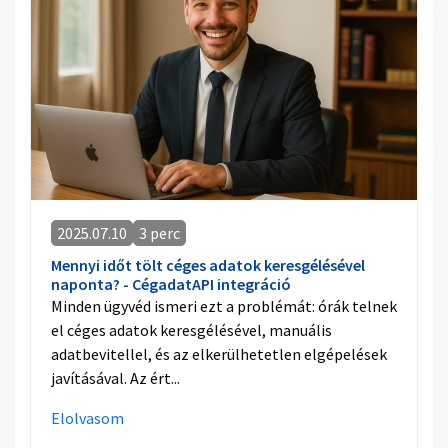
2025.07.10
3 perc
Mennyi időt tölt céges adatok keresgélésével
naponta? - CégadatAPI integráció
Minden ügyvéd ismeri ezt a problémát: órák telnek
el céges adatok keresgélésével, manuális
adatbevitellel, és az elkerülhetetlen elgépelések
javításával. Az ért...
Elolvasom