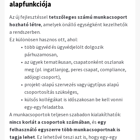
alapfunkciója
Az új fejlesztéssel
tetszőleges számú munkacsoport
hozható létre
, amelyek önálló egységként kezelhetők
a rendszerben.
Ez különösen hasznos ott, ahol:
több ügyvéd és ügyvédjelölt dolgozik
párhuzamosan,
az ügyek tematikusan, csapatonként oszlanak
meg (pl. ingatlanjog, peres csapat, compliance,
adójogi csoport),
projekt-alapú szervezés vagy ügytípus alapú
csoportosítás szükséges,
külsős kollégákat is időszakosan be kell vonni
egy-egy feladatba.
A munkacsoportok teljesen szabadon kialakíthatók:
nincs korlát a csoportok számában
, és
egy
felhasználó egyszerre több munkacsoportnak is
tagja lehet
. Ez lehetővé teszi azt is, hogy egy-egy