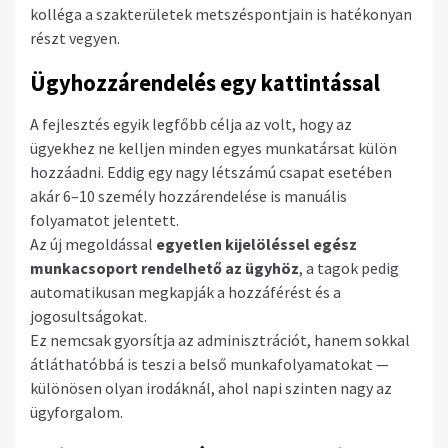
kolléga a szakterületek metszéspontjain is hatékonyan
részt vegyen.
Ügyhozzárendelés egy kattintással
A fejlesztés egyik legfőbb célja az volt, hogy az
ügyekhez ne kelljen minden egyes munkatársat külön
hozzáadni. Eddig egy nagy létszámú csapat esetében
akár 6–10 személy hozzárendelése is manuális
folyamatot jelentett.
Az új megoldással
egyetlen kijelöléssel egész
munkacsoport rendelhető az ügyhöz
, a tagok pedig
automatikusan megkapják a hozzáférést és a
jogosultságokat.
Ez nemcsak gyorsítja az adminisztrációt, hanem sokkal
átláthatóbbá is teszi a belső munkafolyamatokat —
különösen olyan irodáknál, ahol napi szinten nagy az
ügyforgalom.