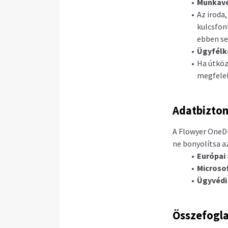
Munkavé
Az iroda
kulcsfon
ebben se
Ügyfélk
Ha útköz
megfelel
Adatbizton
A Flowyer OneDr
ne bonyolítsa a
Európai
Microsof
Ügyvédi 
Összefogla