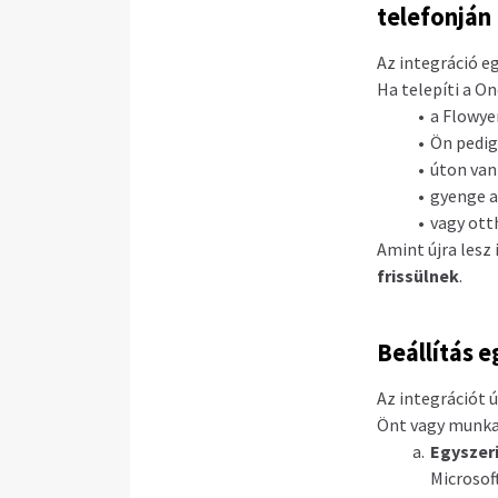
telefonján
Az integráció 
Ha telepíti a O
a Flowy
Ön pedig 
úton van
gyenge a
vagy ott
Amint újra les
frissülnek
.
Beállítás e
Az integrációt 
Önt vagy munka
Egyszeri
Microsoft