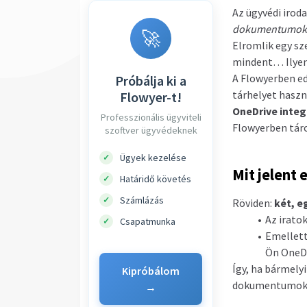
Az ügyvédi irod
dokumentumok
🚀
Elromlik egy sze
mindent… Ilyenk
A Flowyerben ed
Próbálja ki a
tárhelyet haszn
Flowyer-t!
OneDrive integ
Professzionális ügyviteli
Flowyerben tár
szoftver ügyvédeknek
Ügyek kezelése
✓
Mit jelent 
Határidő követés
✓
Számlázás
✓
Röviden:
két, e
Az irato
Csapatmunka
✓
Emellett
Ön OneDr
Így, ha bármely
Kipróbálom
dokumentumok
→