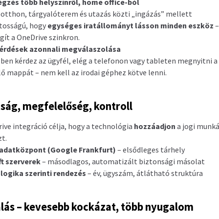
gzés több helyszínről, home office-ból
, otthon, tárgyalóterem és utazás közti „ingázás” mellett
tosságú, hogy
egységes iratállományt lásson minden eszköz
–
gít a OneDrive szinkron.
érdések azonnali megválaszolása
ben kérdez az ügyfél, elég a telefonon vagy tableten megnyitni a
ő mappát – nem kell az irodai géphez kötve lenni.
ság, megfelelőség, kontroll
ive integráció célja, hogy a technológia
hozzáadjon
a jogi munk
zt.
 adatközpont (Google Frankfurt)
– elsődleges tárhely
t szerverek
– másodlagos, automatizált biztonsági másolat
logika szerinti rendezés
– év, ügyszám, átlátható struktúra
lás – kevesebb kockázat, több nyugalom