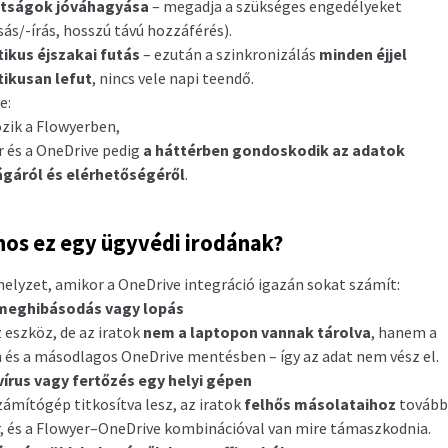
tságok jóváhagyása
– megadja a szükséges engedélyeket
sás/-írás, hosszú távú hozzáférés).
ikus éjszakai futás
– ezután a szinkronizálás
minden éjjel
ikusan lefut
, nincs vele napi teendő.
e:
zik a Flowyerben,
r és a OneDrive pedig
a háttérben gondoskodik az adatok
ágáról és elérhetőségéről
.
nos ez egy ügyvédi irodának?
helyzet, amikor a OneDrive integráció igazán sokat számít:
meghibásodás vagy lopás
z eszköz, de az iratok
nem a laptopon vannak tárolva
, hanem a
 és a másodlagos OneDrive mentésben – így az adat nem vész el.
írus vagy fertőzés egy helyi gépen
zámítógép titkosítva lesz, az iratok
felhős másolataihoz
továbbr
, és a Flowyer–OneDrive kombinációval van mire támaszkodnia.