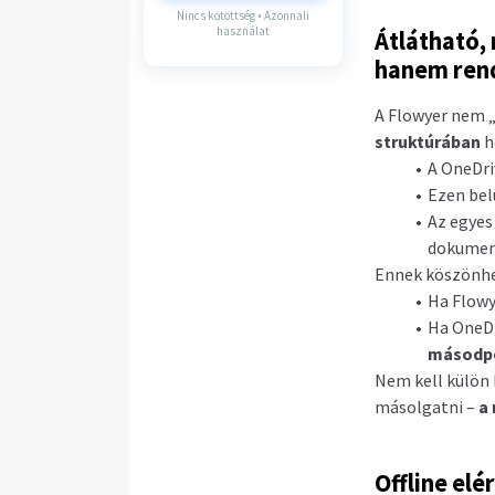
Nincs kötöttség • Azonnali
használat
Átlátható,
hanem ren
A Flowyer nem „
struktúrában
h
A OneDri
Ezen bel
Az egye
dokumen
Ennek köszönh
Ha Flowy
Ha OneDr
másodpe
Nem kell külön 
másolgatni –
a 
Offline elé