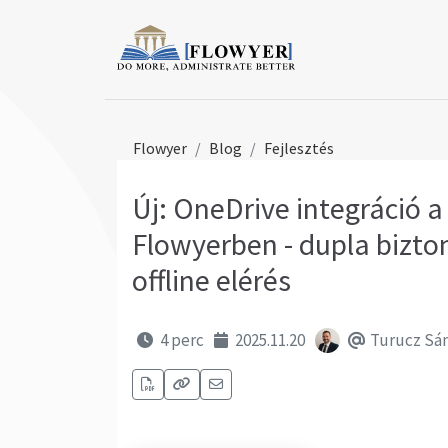
Flowyer
Blog
Fejlesztés
Új: OneDrive integráció a
Flowyerben - dupla bizto
offline elérés
4 perc
2025.11.20
Turucz Sá