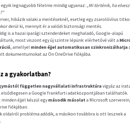
a egyik legnagyobb félelme mindig ugyanaz:
„Mi történik, ha elves
?”
rver, hibázik valaki a mentéseknél, esetleg egy zsarolóvírus titko
or derül ki, mennyit ér a valódi biztonsági mentés.
dig is a hazai iparági sztenderdeket meghaladó, Google-alapú
áltunk, most viszont egy új szintre lépünk: elérhetővé vált a
Micr
ráció
, amellyel
minden éjjel automatikusan szinkronizálhatja
olt dokumentumokat az Ön OneDrive fiókjába.
ez a gyakorlatban?
gymástól független nagyvállalati infrastruktúra
vigyáz az irata
k elsődlegesen a Google frankfurti adatközpontjában találhatók.
 minden éjjel készül egy
második másolat
a Microsoft szerverein
ive fiókjában.
ik oldalról probléma adódik, a másikon továbbra is ott lesznek a
.