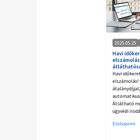
2025.05.25
Havi időker
elszámolás
átláthatós
Havi időkere
elszámolás! 
átalánydíjjal
automatikus 
Átlátható m
ügyvédi irod
Elolvasom