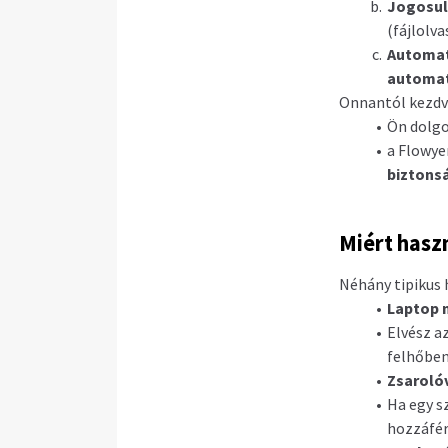
Jogosul
(fájlolva
Automat
automat
Onnantól kezdv
Ön dolgo
a Flowye
biztons
Miért hasz
Néhány tipikus 
Laptop 
Elvész a
felhőben
Zsarolóv
Ha egy s
hozzáfér