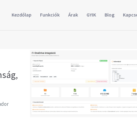
Kezdőlap
Funkciók
Árak
GYIK
Blog
Kapcs
nság,
ndor