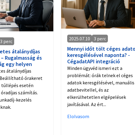
2025.07.10
3 perc
3 perc
Mennyi időt tölt céges adat
etes átalánydíjas
keresgélésével naponta? -
 – Rugalmasság és
CégadatAPI integráció
ág egy helyen
Minden ügyvéd ismeri ezt a
tes átalánydíjas
problémát: órák telnek el céges
Beállítható órakeret
adatok keresgélésével, manuális
, túllépés esetén
adatbevitellel, és az
óradíjas számítás.
elkerülhetetlen elgépelések
unkadíj-kezelés
javításával. Az ért...
áknak.
Elolvasom