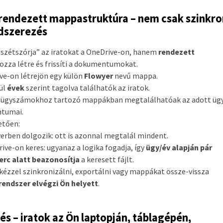
 rendezett mappastruktúra – nem csak szinkro
dszerezés
szétszórja” az iratokat a OneDrive-on, hanem
rendezett
ozza létre és frissíti a dokumentumokat.
ve-on létrejön egy külön
Flowyer
nevű mappa.
ül
évek
szerint tagolva találhatók az iratok.
s ügyszámokhoz tartozó mappákban megtalálhatóak az adott üg
tumai.
etően:
erben dolgozik: ott is azonnal megtalál mindent.
ive-on keres: ugyanaz a logika fogadja, így
ügy/év alapján pár
rc alatt beazonosítja
a keresett fájlt.
kézzel szinkronizálni, exportálni vagy mappákat össze-vissza
rendszer elvégzi Ön helyett
.
rés – iratok az Ön laptopján, táblagépén,