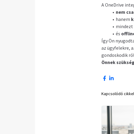
A OneDrive inte
nem csa
hanem
k
mindezt
és
offli
Így Ön nyugodta
az ügyfelekre, 
gondoskodik ró
Önnek szükség
Kapcsolódó cikke