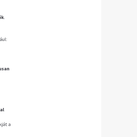
ők
.
ául:
usan
al
kját a