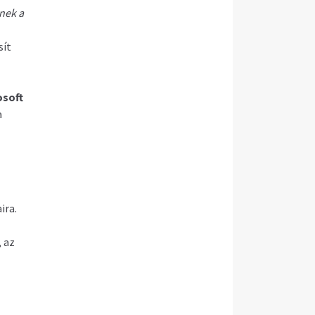
znek a
sít
osoft
a
ira.
, az