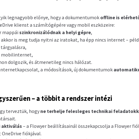
egyik legnagyobb előnye, hogy a dokumentumok
offline is elérhet
neDrive klienst a számítógépére vagy mobil eszközeire:
er mappái
szinkronizálódnak a helyi gépre
,
akkor is meg tudja nyitni az iratokat, ha épp nincs internet – péld
 tárgyalásra,
 mobilinternet,
hon dolgozik, és átmenetileg nincs hálózat.
z internetkapcsolat, a módosítások, új dokumentumok
automatik
gyszerűen – a többit a rendszer intézi
úgy terveztük, hogy
ne terhelje felesleges technikai feladatokk
társait.
 aktiválás
– a Flowyer beállításainál összekapcsolja a Flowyer fió
 OneDrive fiókjával.