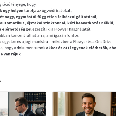
gráció lényege, hogy:
k egy helyen
tárolja az ügyvédi iratokat,
ét nagy, egymástól független felhőszolgáltatónál
,
automatikus, éjszakai szinkronnal, kézi beavatkozás nélkül
,
ne elérhetőséggel
egészíti ki a Flowyer használatát.
bban koncentrálhat arra, ami igazán fontos:
az ügyekre és a jogi munkára – miközben a Flowyer és a OneDrive
la, hogy a dokumentumok
akkor és ott legyenek elérhetők, aho
e van rájuk
.
k