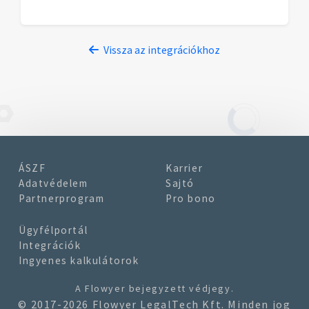
Vissza az integrációkhoz
ÁSZF
Karrier
Adatvédelem
Sajtó
Partnerprogram
Pro bono
Ügyfélportál
Integrációk
Ingyenes kalkulátorok
A
Flowyer
bejegyzett védjegy.
© 2017-2026 Flowyer LegalTech Kft. Minden jog