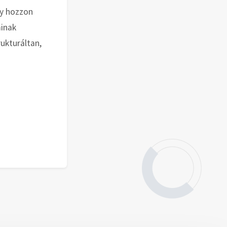
gy hozzon
ainak
rukturáltan,