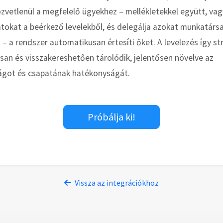
özvetlenül a megfelelő ügyekhez – mellékletekkel együtt, va
atokat a beérkező levelekből, és delegálja azokat munkatárs
 – a rendszer automatikusan értesíti őket. A levelezés így st
san és visszakereshetően tárolódik, jelentősen növelve az
ágot és csapatának hatékonyságát.
Próbálja ki!
Vissza az integrációkhoz