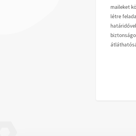
maileket k
létre felad
határidővel
biztonságo
átláthatós