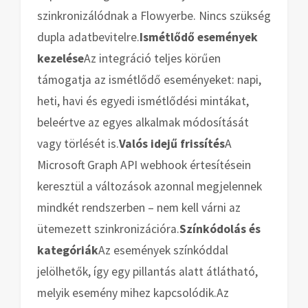
szinkronizálódnak a Flowyerbe. Nincs szükség
dupla adatbevitelre.
Ismétlődő események
kezelése
Az integráció teljes körűen
támogatja az ismétlődő eseményeket: napi,
heti, havi és egyedi ismétlődési mintákat,
beleértve az egyes alkalmak módosítását
vagy törlését is.
Valós idejű frissítés
A
Microsoft Graph API webhook értesítésein
keresztül a változások azonnal megjelennek
mindkét rendszerben – nem kell várni az
ütemezett szinkronizációra.
Színkódolás és
kategóriák
Az események színkóddal
jelölhetők, így egy pillantás alatt átlátható,
melyik esemény mihez kapcsolódik.
Az