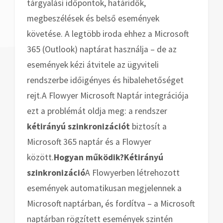
tárgyalási időpontok, határidők,
megbeszélések és belső események
követése. A legtöbb iroda ehhez a Microsoft
365 (Outlook) naptárat használja – de az
események kézi átvitele az ügyviteli
rendszerbe időigényes és hibalehetőséget
rejt.
A Flowyer Microsoft Naptár integrációja
ezt a problémát oldja meg: a rendszer
kétirányú szinkronizációt
biztosít a
Microsoft 365 naptár és a Flowyer
között.
Hogyan működik?
Kétirányú
szinkronizáció
A Flowyerben létrehozott
események automatikusan megjelennek a
Microsoft naptárban, és fordítva – a Microsoft
naptárban rögzített események szintén