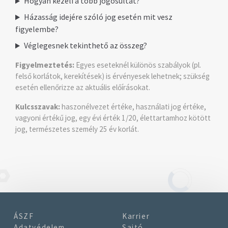
Hogyan kezeli a több jogosultat?
Házasság idejére szóló jog esetén mit vesz
figyelembe?
Véglegesnek tekinthető az összeg?
Figyelmeztetés:
Egyes eseteknél különös szabályok (pl.
felső korlátok, kerekítések) is érvényesek lehetnek; szükség
esetén ellenőrizze az aktuális előírásokat.
Kulcsszavak:
haszonélvezet értéke, használati jog értéke,
vagyoni értékű jog, egy évi érték 1/20, élettartamhoz kötött
jog, természetes személy 25 év korlát.
ÁSZF
Karrier
Adatvédelem
Sajtó