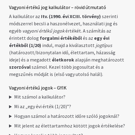
Vagyoni értékű jog kalkulátor – rövid útmutató
A kalkulátor az
Itv. (1990. évi XCIII. törvény)
szerinti
módszerrel becsli a haszonélvezet, használati jog és
egyéb
vagyoni értékű jogok
értékét. A számítás az
érintett dolog
forgalmi értékéből
és az
egy évi
értékből (1/20)
indul, majd a kiválasztott
jogtípus
(határozott/bizonytalan idő, élettartam, házasság
ideje) és a megadott
életkorok
alapján meghatározott
szorzóval
számol. Kezel több jogosultat és a
megszűnés módját is (első vagy utolsó halál).
Vagyoni értékű jogok – GYIK
Mit számol a kalkulátor?
Mi az „egy évi érték (1/20)”?
Hogyan számol a határozott időre szóló jogoknál?
Mit jelent az élettartamhoz kötött jogok értékelése?