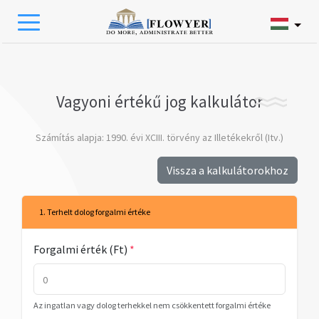
Vagyoni értékű jog kalkulátor
Számítás alapja: 1990. évi XCIII. törvény az Illetékekről (Itv.)
Vissza a kalkulátorokhoz
1. Terhelt dolog forgalmi értéke
Forgalmi érték (Ft)
*
Az ingatlan vagy dolog terhekkel nem csökkentett forgalmi értéke